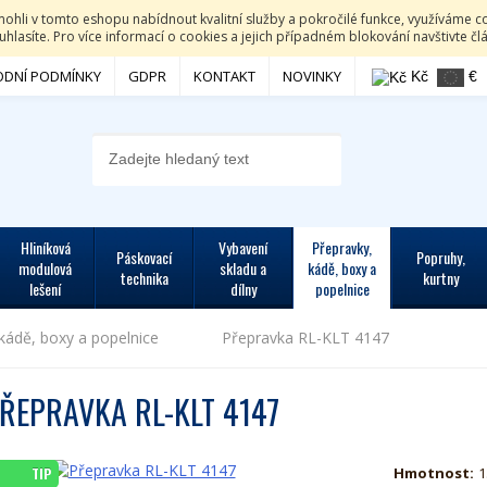
li v tomto eshopu nabídnout kvalitní služby a pokročilé funkce, využíváme co
hlasíte. Pro více informací o cookies a jejich případném blokování navštivte č
DNÍ PODMÍNKY
GDPR
KONTAKT
NOVINKY
Kč
€
Hliníková
Vybavení
Přepravky,
Páskovací
Popruhy,
modulová
skladu a
kádě, boxy a
technika
kurtny
lešení
dílny
popelnice
kádě, boxy a popelnice
Přepravka RL-KLT 4147
ŘEPRAVKA RL-KLT 4147
Hmotnost:
1
TIP