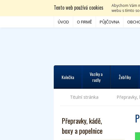
Abychom Vám moh
Tento web používá cookies
webu s tímto sou
ÚVOD
O FIRMĚ
PŮJČOVNA
OBCHO
Vozíky a
Kolečka
Žebříky
rudly
Titulní stránka
Přepravky, 
P
Přepravky, kádě,
boxy a popelnice