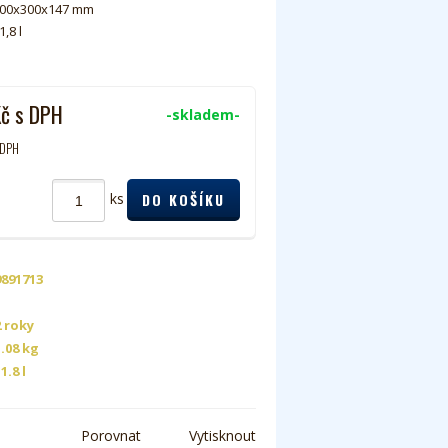
00x300x147 mm
1,8 l
Kč
s DPH
-skladem-
 DPH
ks
9891713
2 roky
1.08 kg
1.8 l
Porovnat
Vytisknout