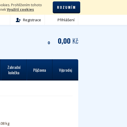
okies. Prohlížením tohoto
ROZUMÍM
lánek
Využití cookies
Registrace
Přihlášení
0,00
Kč
0
Zahradní
Půjčovna
Výprodej
kolečka
.08 kg