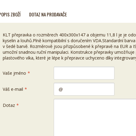
POPIS ZBOŽÍ
DOTAZ NA PRODAVAČE
KLT přepravka o rozměrech 400x300x147 a objemu 11,8 l je je odol
kyselin a louhů.Plně kompatibilní s doručením VDA.Standardní barv
v šedé barvě. Rozměrově jsou přizpůsobené k přepravě na EUR a I
umožní snadnou ruční manipulaci. Konstrukce přepravky umožňuje
plastového víka, které je lépe k přepravce uchyceno díky integrov
Vaše jméno
*
Váš e-mail
*
Dotaz
*