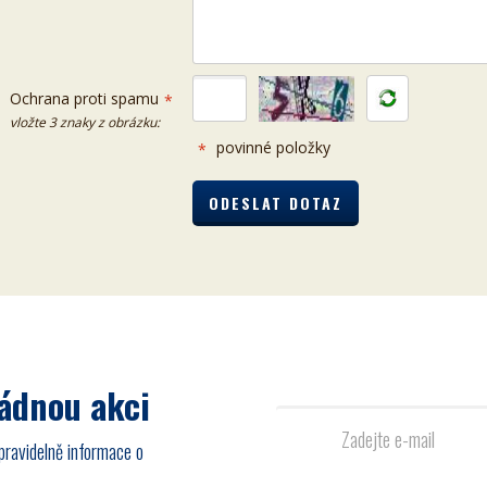
Ochrana proti spamu
*
vložte 3 znaky z obrázku:
povinné položky
*
žádnou akci
pravidelně informace o