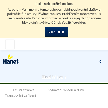
Tento web používá cookies
Kč
€
Abychom Vám mohli v tomto eshopu nabídnout kvalitní služby a
pokročilé funkce, využíváme cookies. Prohlížením tohoto webu s
tímto souhlasíte. Pro více informací o cookies a jejich případném
blokování navštivte článek
Využití cookies
ROZUMÍM
0
Hlavní kategorie
Titulní stránka
Vybavení skladu a dílny
Transportní zařízení