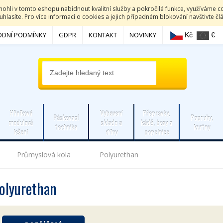
li v tomto eshopu nabídnout kvalitní služby a pokročilé funkce, využíváme co
hlasíte. Pro více informací o cookies a jejich případném blokování navštivte č
DNÍ PODMÍNKY
GDPR
KONTAKT
NOVINKY
Kč
€
Hliníková
Vybavení
Přepravky,
Páskovací
Popruhy,
modulová
skladu a
kádě, boxy a
technika
kurtny
lešení
dílny
popelnice
Průmyslová kola
Polyurethan
olyurethan