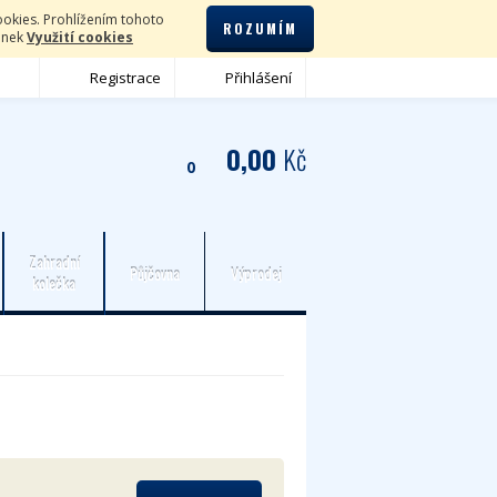
okies. Prohlížením tohoto
ROZUMÍM
lánek
Využití cookies
Registrace
Přihlášení
0,00
Kč
0
Zahradní
Půjčovna
Výprodej
kolečka