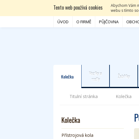
Abychom Vám moh
Tento web používá cookies
webu s tímto sou
ÚVOD
O FIRMĚ
PŮJČOVNA
OBCHO
Vozíky a
Kolečka
Žebříky
rudly
Titulní stránka
Kolečka
P
Kolečka
Přístrojová kola