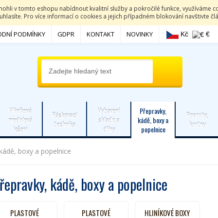
li v tomto eshopu nabídnout kvalitní služby a pokročilé funkce, využíváme co
hlasíte. Pro více informací o cookies a jejich případném blokování navštivte č
DNÍ PODMÍNKY
GDPR
KONTAKT
NOVINKY
Kč
€
Hliníková
Vybavení
Přepravky,
Páskovací
Popruhy,
modulová
skladu a
kádě, boxy a
technika
kurtny
lešení
dílny
popelnice
kádě, boxy a popelnice
řepravky, kádě, boxy a popelnice
PLASTOVÉ
PLASTOVÉ
HLINÍKOVÉ BOXY