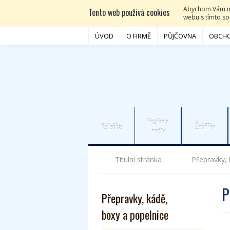
Abychom Vám moh
Tento web používá cookies
webu s tímto sou
ÚVOD
O FIRMĚ
PŮJČOVNA
OBCHO
Vozíky a
Kolečka
Žebříky
rudly
Titulní stránka
Přepravky, 
P
Přepravky, kádě,
boxy a popelnice