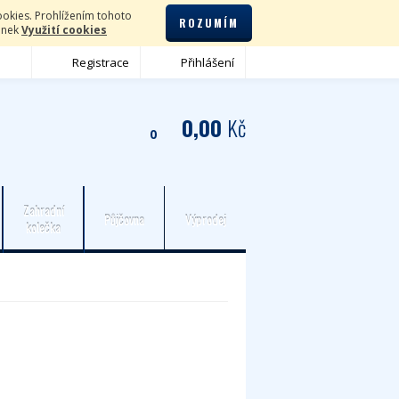
okies. Prohlížením tohoto
ROZUMÍM
lánek
Využití cookies
Registrace
Přihlášení
0,00
Kč
0
Zahradní
Půjčovna
Výprodej
kolečka