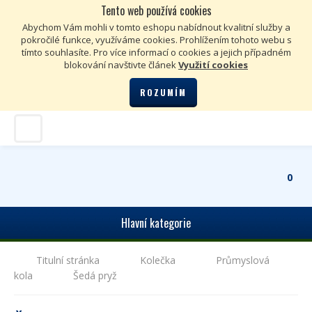
Tento web používá cookies
Kč
€
Abychom Vám mohli v tomto eshopu nabídnout kvalitní služby a
pokročilé funkce, využíváme cookies. Prohlížením tohoto webu s
tímto souhlasíte. Pro více informací o cookies a jejich případném
blokování navštivte článek
Využití cookies
ROZUMÍM
0
Hlavní kategorie
Titulní stránka
Kolečka
Průmyslová
kola
Šedá pryž