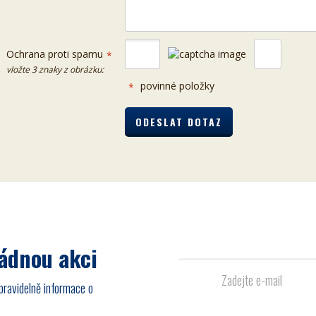
Ochrana proti spamu
*
vložte 3 znaky z obrázku:
povinné položky
*
žádnou akci
pravidelně informace o