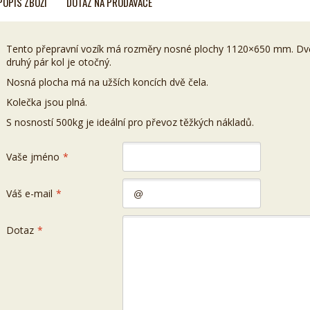
POPIS ZBOŽÍ
DOTAZ NA PRODAVAČE
Tento přepravní vozík má rozměry nosné plochy 1120×650 mm. Dvě k
druhý pár kol je otočný.
Nosná plocha má na užších koncích dvě čela.
Kolečka jsou plná.
S nosností 500kg je ideální pro převoz těžkých nákladů.
Vaše jméno
*
Váš e-mail
*
Dotaz
*