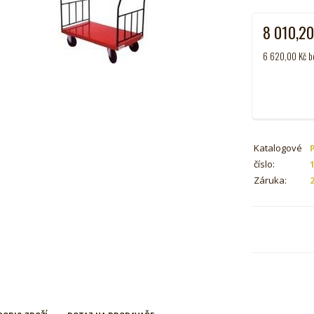
8 010,2
6 620,00
Kč
b
Katalogové
číslo:
Záruka: