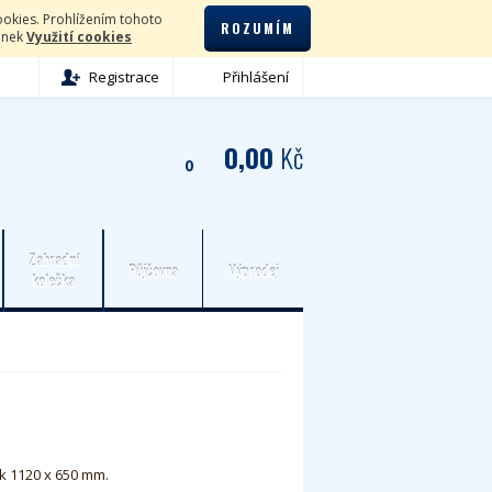
okies. Prohlížením tohoto
ROZUMÍM
lánek
Využití cookies
Registrace
Přihlášení
0,00
Kč
0
Zahradní
Půjčovna
Výprodej
kolečka
k 1120 x 650 mm.