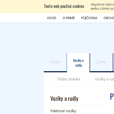
Abychom Vám moh
Tento web používá cookies
webu s tímto sou
ÚVOD
O FIRMĚ
PŮJČOVNA
OBCHO
Vozíky a
Kolečka
Žebříky
rudly
Titulní stránka
Vozíky a ru
P
Vozíky a rudly
Paletové vozíky