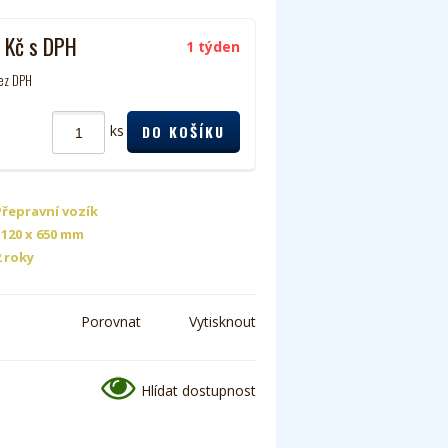
0
Kč
s DPH
1 týden
ez DPH
ks
Přepravní vozík
1120 x 650 mm
2 roky
Porovnat
Vytisknout
Hlídat dostupnost