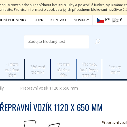
li v tomto eshopu nabídnout kvalitní služby a pokročilé funkce, využíváme co
hlasíte. Pro více informací o cookies a jejich případném blokování navštivte č
DNÍ PODMÍNKY
GDPR
KONTAKT
NOVINKY
Kč
€
Hliníková
Vybavení
Přepravky,
Páskovací
Popruhy,
modulová
skladu a
kádě, boxy a
technika
kurtny
lešení
dílny
popelnice
dly
Přepravní vozík 1120 x 650 mm
ŘEPRAVNÍ VOZÍK 1120 X 650 MM
Přepravní vozí