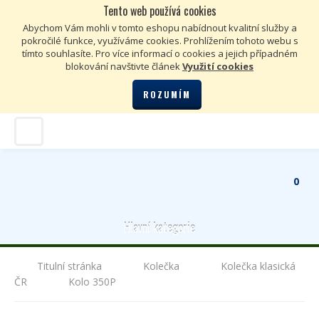
Tento web používá cookies
Kč
€
Abychom Vám mohli v tomto eshopu nabídnout kvalitní služby a
pokročilé funkce, využíváme cookies. Prohlížením tohoto webu s
tímto souhlasíte. Pro více informací o cookies a jejich případném
blokování navštivte článek
Využití cookies
ROZUMÍM
0
Hlavní kategorie
Titulní stránka
Kolečka
Kolečka klasická
ČR
Kolo 350P