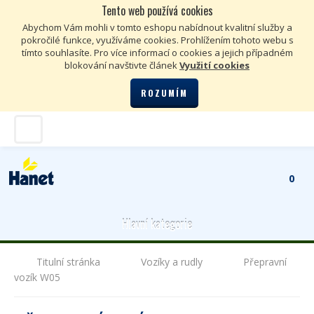
Tento web používá cookies
Kč
€
Abychom Vám mohli v tomto eshopu nabídnout kvalitní služby a
pokročilé funkce, využíváme cookies. Prohlížením tohoto webu s
tímto souhlasíte. Pro více informací o cookies a jejich případném
blokování navštivte článek
Využití cookies
ROZUMÍM
0
Hlavní kategorie
Titulní stránka
Vozíky a rudly
Přepravní
vozík W05