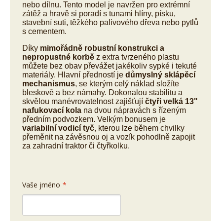
nebo dílnu. Tento model je navržen pro extrémní
zátěž a hravě si poradí s tunami hlíny, písku,
stavební suti, těžkého palivového dřeva nebo pytlů
s cementem.
Díky
mimořádně robustní konstrukci a
nepropustné korbě
z extra tvrzeného plastu
můžete bez obav převážet jakékoliv sypké i tekuté
materiály. Hlavní předností je
důmyslný sklápěcí
mechanismus
, se kterým celý náklad složíte
bleskově a bez námahy. Dokonalou stabilitu a
skvělou manévrovatelnost zajišťují
čtyři velká 13"
nafukovací kola
na dvou nápravách s řízeným
předním podvozkem. Velkým bonusem je
variabilní vodicí tyč
, kterou lze během chvilky
přeměnit na závěsnou oj a vozík pohodlně zapojit
za zahradní traktor či čtyřkolku.
Vaše jméno
*