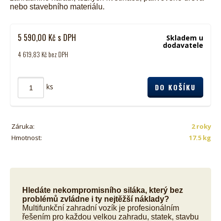
nebo stavebního materiálu.
5 590,00
Kč
s DPH
Skladem u
dodavatele
4 619,83
Kč
bez DPH
ks
Záruka:
2 roky
Hmotnost:
17.5 kg
Hledáte nekompromisního siláka, který bez
problémů zvládne i ty nejtěžší náklady?
Multifunkční zahradní vozík je profesionálním
řešením pro každou velkou zahradu, statek, stavbu