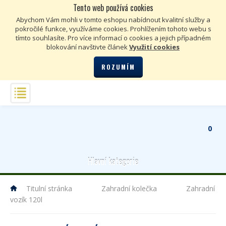
Tento web používá cookies
Kč
€
Abychom Vám mohli v tomto eshopu nabídnout kvalitní služby a
pokročilé funkce, využíváme cookies. Prohlížením tohoto webu s
tímto souhlasíte. Pro více informací o cookies a jejich případném
blokování navštivte článek
Využití cookies
ROZUMÍM
0
Hlavní kategorie
Titulní stránka
Zahradní kolečka
Zahradní
vozík 120l