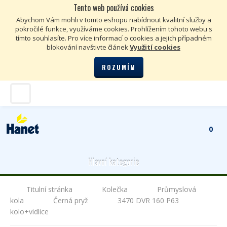
Tento web používá cookies
Kč
€
Abychom Vám mohli v tomto eshopu nabídnout kvalitní služby a
pokročilé funkce, využíváme cookies. Prohlížením tohoto webu s
tímto souhlasíte. Pro více informací o cookies a jejich případném
blokování navštivte článek
Využití cookies
ROZUMÍM
0
Hlavní kategorie
Titulní stránka
Kolečka
Průmyslová
kola
Černá pryž
3470 DVR 160 P63
kolo+vidlice