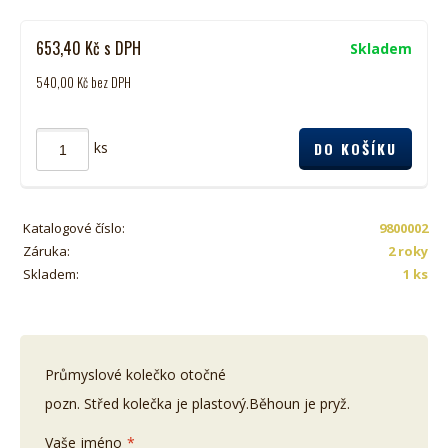
653,40
Kč
s DPH
Skladem
540,00
Kč
bez DPH
ks
Katalogové číslo:
9800002
Záruka:
2 roky
Skladem:
1 ks
Průmyslové kolečko otočné
pozn. Střed kolečka je plastový.Běhoun je pryž.
Vaše jméno
*