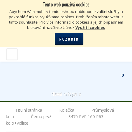
Tento web používá cookies
Kč
€
Abychom Vám mohli v tomto eshopu nabídnout kvalitní služby a
pokročilé funkce, využíváme cookies. Prohlížením tohoto webu s
tímto souhlasíte. Pro více informací o cookies a jejich případném
blokování navštivte článek
Využití cookies
ROZUMÍM
0
Hlavní kategorie
Titulní stránka
Kolečka
Průmyslová
kola
Černá pryž
3470 PVR 160 P63
kolo+vidlice