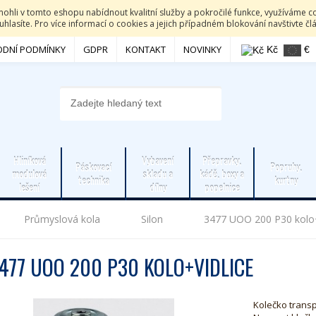
li v tomto eshopu nabídnout kvalitní služby a pokročilé funkce, využíváme co
hlasíte. Pro více informací o cookies a jejich případném blokování navštivte č
DNÍ PODMÍNKY
GDPR
KONTAKT
NOVINKY
Kč
€
Hliníková
Vybavení
Přepravky,
Páskovací
Popruhy,
modulová
skladu a
kádě, boxy a
technika
kurtny
lešení
dílny
popelnice
Průmyslová kola
Silon
3477 UOO 200 P30 kolo+
477 UOO 200 P30 KOLO+VIDLICE
Kolečko transp