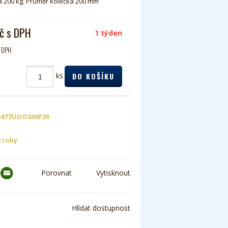
a 200 kg. Průměr kolečka 200 mm
č
s DPH
1 týden
 DPH
ks
3477UOO200P30
2 roky
Porovnat
Vytisknout
Hlídat dostupnost