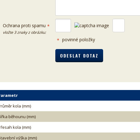
Ochrana proti spamu
*
vložte 3 znaky z obrázku:
povinné položky
*
Parametr
Průměr kola (mm)
Šířka běhounu (mm)
Přesah kola (mm)
Stavební výška (mm)