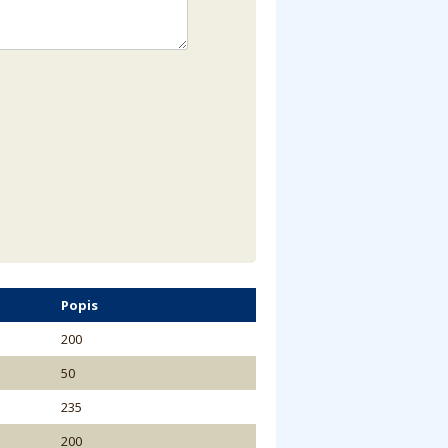
Popis
200
50
235
200