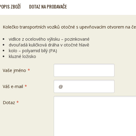
POPIS ZBOŽÍ
DOTAZ NA PRODAVAČE
Kolečko transportních vozíků otočné s upevňovacím otvorem na čep
vidlice z ocelového výlisku – pozinkované
dvouřadá kuličková dráha v otočné hlavě
kolo – polyamid bílý (PA)
kluzné ložisko
Vaše jméno
*
Váš e-mail
*
Dotaz
*