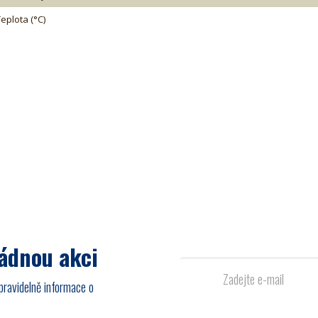
eplota (°C)
žádnou akci
pravidelně informace o