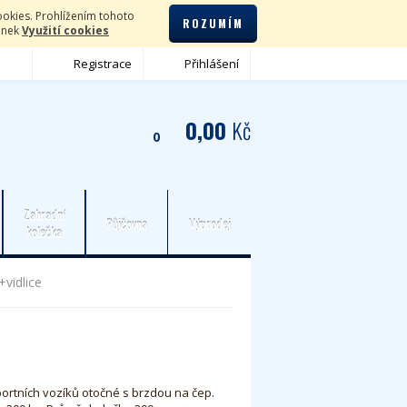
okies. Prohlížením tohoto
ROZUMÍM
lánek
Využití cookies
Registrace
Přihlášení
0,00
Kč
0
Zahradní
Půjčovna
Výprodej
kolečka
vidlice
ortních vozíků otočné s brzdou na čep.