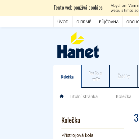
Abychom Vám moh
Tento web používá cookies
webu s tímto sou
ÚVOD
O FIRMĚ
PŮJČOVNA
OBCHO
Vozíky a
Kolečka
Žebříky
rudly
Titulní stránka
Kolečka
3
Kolečka
Přístrojová kola