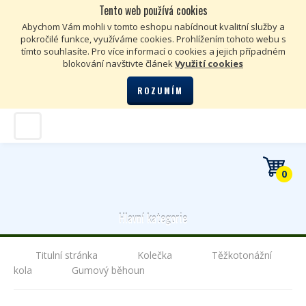
Tento web používá cookies
Kč
€
Abychom Vám mohli v tomto eshopu nabídnout kvalitní služby a
pokročilé funkce, využíváme cookies. Prohlížením tohoto webu s
tímto souhlasíte. Pro více informací o cookies a jejich případném
blokování navštivte článek
Využití cookies
ROZUMÍM
0
Hlavní kategorie
Titulní stránka
Kolečka
Těžkotonážní
kola
Gumový běhoun