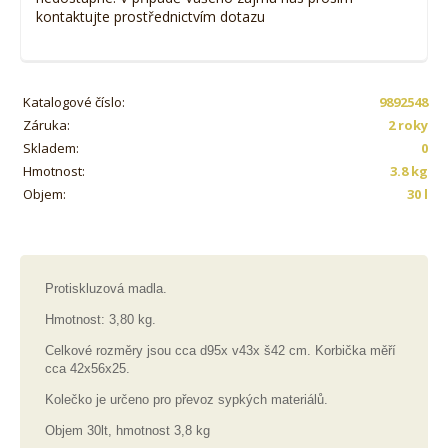
kontaktujte prostřednictvím dotazu
Katalogové číslo:
9892548
Záruka:
2 roky
Skladem:
0
Hmotnost:
3.8 kg
Objem:
30 l
Protiskluzová madla.
Hmotnost: 3,80 kg.
Celkové rozměry jsou cca d95x v43x š42 cm. Korbička měří
cca 42x56x25.
Kolečko je určeno pro převoz sypkých materiálů.
Objem 30lt, hmotnost 3,8 kg