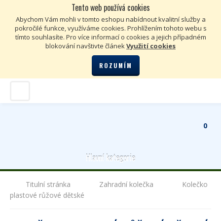
Tento web používá cookies
Kč
€
Abychom Vám mohli v tomto eshopu nabídnout kvalitní služby a
pokročilé funkce, využíváme cookies. Prohlížením tohoto webu s
tímto souhlasíte. Pro více informací o cookies a jejich případném
blokování navštivte článek
Využití cookies
ROZUMÍM
0
Hlavní kategorie
Titulní stránka
Zahradní kolečka
Kolečko
plastové růžové dětské