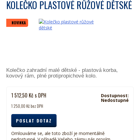
KOLEČKO PLASTOVÉ RŮŽOVÉ DĚTSKÉ
NOVINKA
Kolečko zahradní malé dětské - plastová korba,
kovový rám, plné protipropichové kolo.
1 512,50
Kč
s DPH
Dostupnost:
Nedostupné
1 250,00
Kč
bez DPH
POSLAT DOTAZ
Omlouváme se, ale toto zboží je momentálně
nedostupné. V případě Vašeho zájmu nás prosím