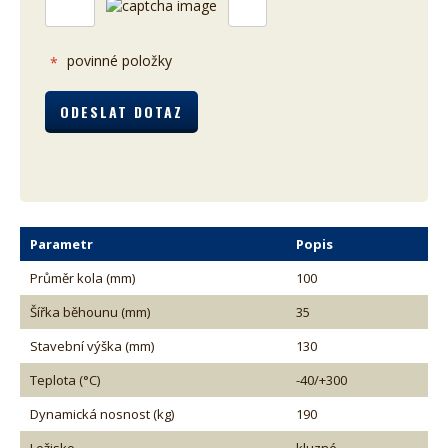
povinné položky
*
Parametr
Popis
Průměr kola (mm)
100
Šířka běhounu (mm)
35
Stavební výška (mm)
130
Teplota (°C)
-40/+300
Dynamická nosnost (kg)
190
Ložisko
kluzné