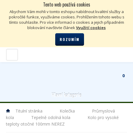
Tento web používá cookies
Kč
€
Abychom Vám mohli v tomto eshopu nabídnout kvalitní služby a
pokročilé funkce, využíváme cookies. Prohlížením tohoto webu s
tímto souhlasíte. Pro více informací o cookies a jejich případném
blokování navštivte článek
Využití cookies
ROZUMÍM
0
Hlavní kategorie
Titulní stránka
Kolečka
Průmyslová
kola
Tepelně odolná kola
Kolo pro vysoké
teploty otočné 100mm NEREZ