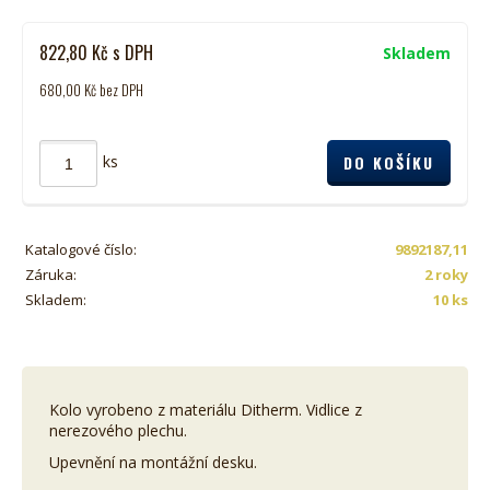
822,80
Kč
s DPH
Skladem
680,00
Kč
bez DPH
ks
Katalogové číslo:
9892187,11
Záruka:
2 roky
Skladem:
10 ks
Kolo vyrobeno z materiálu Ditherm. Vidlice z
nerezového plechu.
Upevnění na montážní desku.