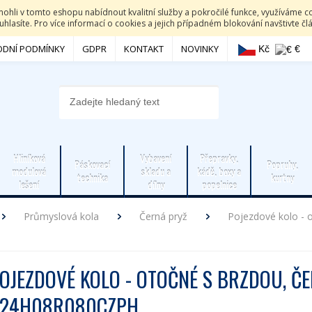
li v tomto eshopu nabídnout kvalitní služby a pokročilé funkce, využíváme co
hlasíte. Pro více informací o cookies a jejich případném blokování navštivte č
DNÍ PODMÍNKY
GDPR
KONTAKT
NOVINKY
Kč
€
Hliníková
Vybavení
Přepravky,
Páskovací
Popruhy,
modulová
skladu a
kádě, boxy a
technika
kurtny
lešení
dílny
popelnice
Průmyslová kola
Černá pryž
Pojezdové kolo - 
OJEZDOVÉ KOLO - OTOČNÉ S BRZDOU, 
24H08R080CZPH