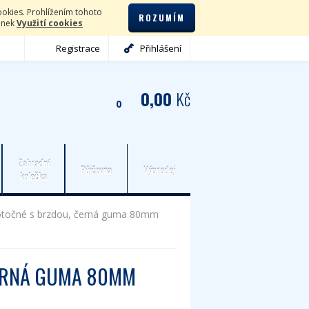
okies. Prohlížením tohoto
ROZUMÍM
lánek
Využití cookies
Registrace
Přihlášení
0,00
Kč
0
Zahradní
Půjčovna
Výprodej
kolečka
otočné s brzdou, černá guma 80mm
ČERNÁ GUMA 80MM