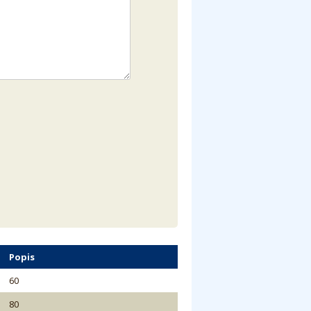
Popis
60
80