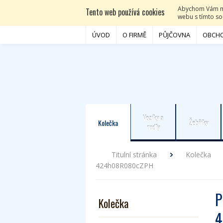
Abychom Vám moh
Tento web používá cookies
webu s tímto sou
ÚVOD
O FIRMĚ
PŮJČOVNA
OBCHO
Vozíky a
Kolečka
Žebříky
rudly
Titulní stránka
Kolečka
424h08R080cZPH
P
Kolečka
4