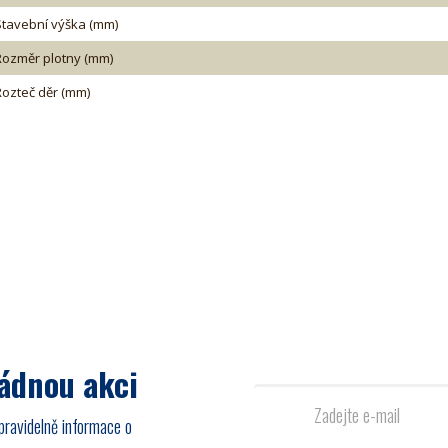
Stavební výška (mm)
Rozměr plotny (mm)
Rozteč děr (mm)
žádnou akci
pravidelně informace o