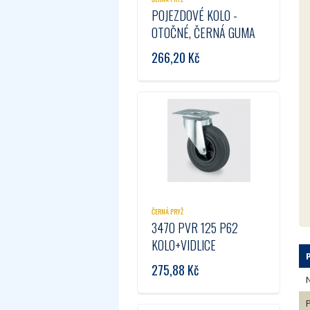
POJEZDOVÉ KOLO -
OTOČNÉ, ČERNÁ GUMA
80MM
266,20
Kč
424A08R080CZPH
ČERNÁ PRYŽ
3470 PVR 125 P62
KOLO+VIDLICE
275,88
Kč