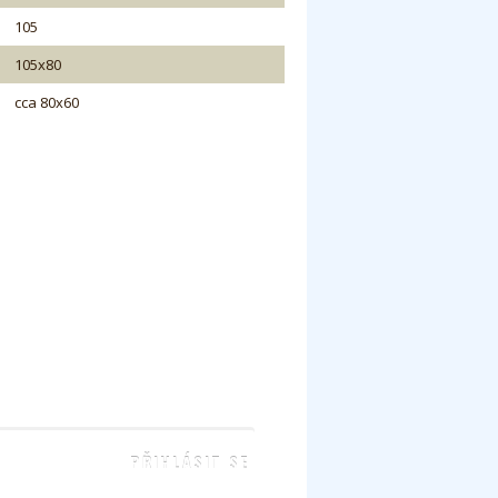
105
105x80
cca 80x60