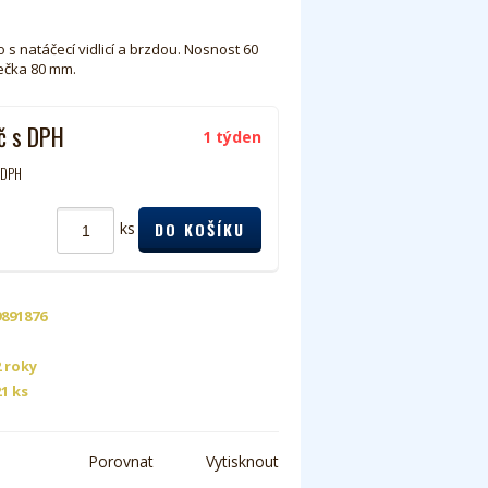
 s natáčecí vidlicí a brzdou. Nosnost 60
lečka 80 mm.
č
s DPH
1 týden
 DPH
ks
9891876
2 roky
21 ks
Porovnat
Vytisknout