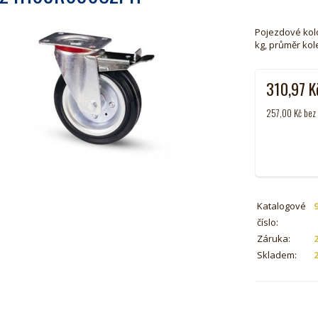
Pojezdové kolo
kg, průměr ko
310,97
K
257,00
Kč
bez
Katalogové
číslo:
Záruka:
Skladem: