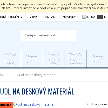
li v tomto eshopu nabídnout kvalitní služby a pokročilé funkce, využíváme co
hlasíte. Pro více informací o cookies a jejich případném blokování navštivte č
DNÍ PODMÍNKY
GDPR
KONTAKT
NOVINKY
Kč
€
Hliníková
Vybavení
Přepravky,
Páskovací
Popruhy,
modulová
skladu a
kádě, boxy a
technika
kurtny
lešení
dílny
popelnice
dly
Rudl na deskový materiál
UDL NA DESKOVÝ MATERIÁL
Rudl na převo
NOVINKA