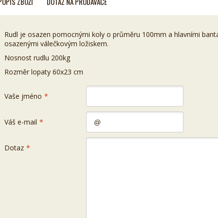
POPIS ZBOŽÍ
DOTAZ NA PRODAVAČE
Rudl je osazen pomocnými koly o průměru 100mm a hlavními ba
osazenými válečkovým ložiskem.
Nosnost rudlu 200kg
Rozměr lopaty 60x23 cm
Vaše jméno
*
Váš e-mail
*
Dotaz
*