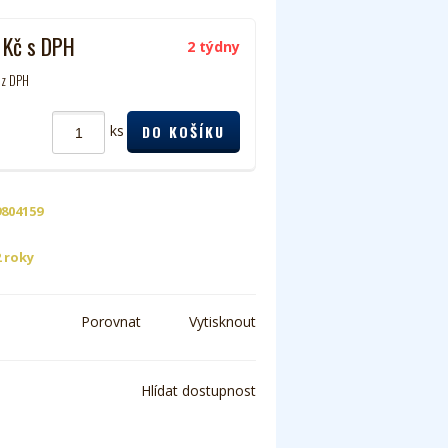
0
Kč
s DPH
2 týdny
z DPH
ks
9804159
2 roky
Porovnat
Vytisknout
Hlídat dostupnost