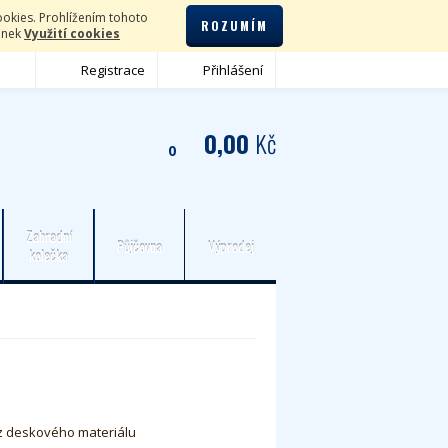
okies. Prohlížením tohoto
ROZUMÍM
lánek
Využití cookies
Registrace
Přihlášení
0,00
Kč
0
Zahradní
Půjčovna
Výprodej
kolečka
z deskového materiálu