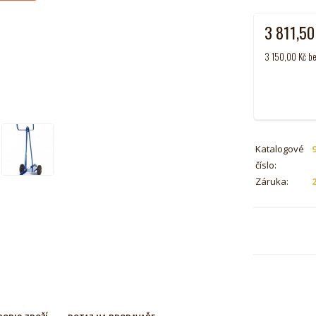
3 811,5
3 150,00
Kč
be
Katalogové
číslo:
Záruka: