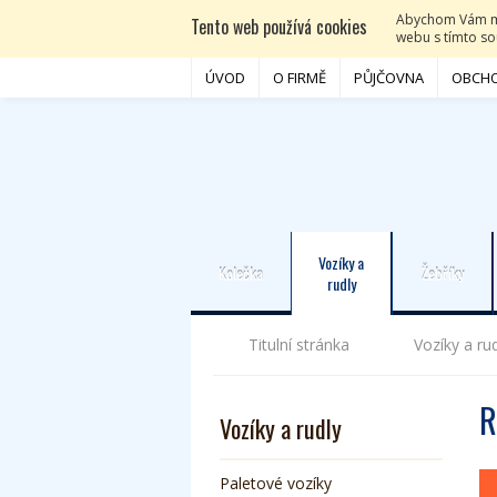
Abychom Vám moh
Tento web používá cookies
webu s tímto sou
ÚVOD
O FIRMĚ
PŮJČOVNA
OBCHO
Vozíky a
Kolečka
Žebříky
rudly
Titulní stránka
Vozíky a ru
R
Vozíky a rudly
Paletové vozíky