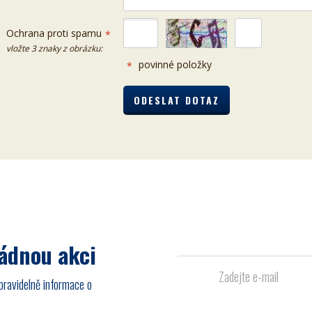
Ochrana proti spamu
*
vložte 3 znaky z obrázku:
povinné položky
*
žádnou akci
pravidelně informace o