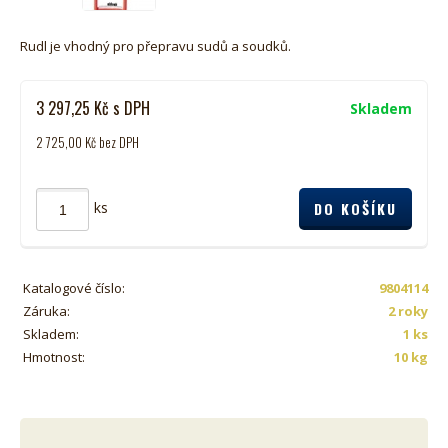
Rudl je vhodný pro přepravu sudů a soudků.
3 297,25
Kč
s DPH
Skladem
2 725,00
Kč
bez DPH
ks
Katalogové číslo:
9804114
Záruka:
2 roky
Skladem:
1 ks
Hmotnost:
10 kg