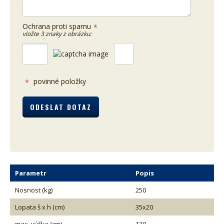
Ochrana proti spamu
*
vložte 3 znaky z obrázku:
povinné položky
*
Parametr
Popis
Nosnost (kg)
250
Lopata š x h (cm)
35x20
max. výška (cm)
130