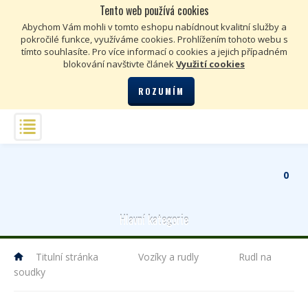
Tento web používá cookies
Kč
€
Abychom Vám mohli v tomto eshopu nabídnout kvalitní služby a
pokročilé funkce, využíváme cookies. Prohlížením tohoto webu s
tímto souhlasíte. Pro více informací o cookies a jejich případném
blokování navštivte článek
Využití cookies
ROZUMÍM
0
Hlavní kategorie
Titulní stránka
Vozíky a rudly
Rudl na
soudky