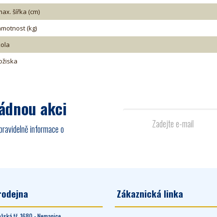
ax. šířka (cm)
hmotnost (kg)
kola
ožiska
žádnou akci
pravidelně informace o
rodejna
Zákaznická linka
ažská tř. 1680 - Nemanice