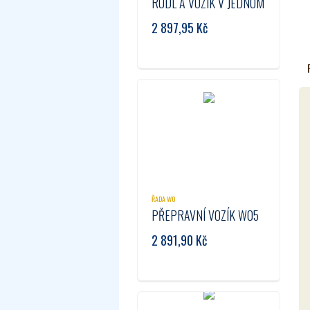
RUDL A VOZÍK V JEDNOM
2 897,95
Kč
ŘADA W0
PŘEPRAVNÍ VOZÍK W05
2 891,90
Kč