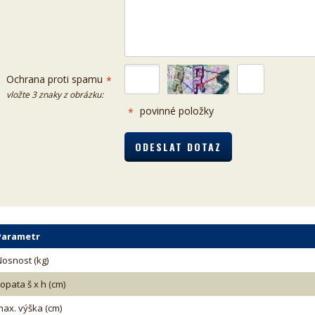
Ochrana proti spamu
*
vložte 3 znaky z obrázku:
povinné položky
*
Parametr
Nosnost (kg)
opata š x h (cm)
max. výška (cm)