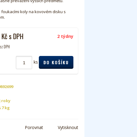
asné převážení vyšších předmětů.
 foukacími koly na kovovém disku s
em.
0
Kč
s DPH
2 týdny
ez DPH
ks
9892699
2 roky
8.7 kg
Porovnat
Vytisknout