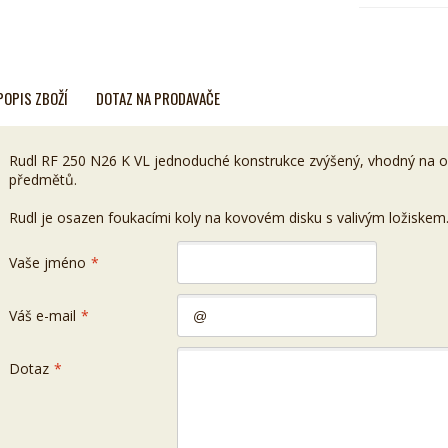
POPIS ZBOŽÍ
DOTAZ NA PRODAVAČE
Rudl RF 250 N26 K VL jednoduché konstrukce zvýšený, vhodný na o
předmětů.
Rudl je osazen foukacími koly na kovovém disku s valivým ložiskem
Vaše jméno
*
Váš e-mail
*
Dotaz
*