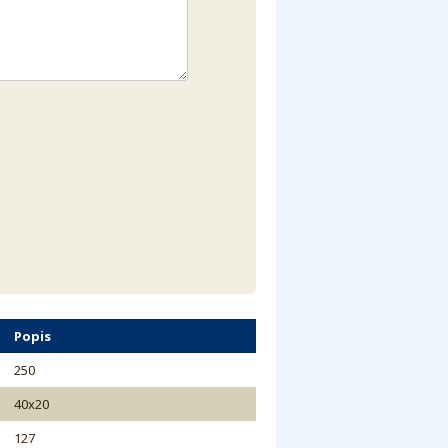
Popis
250
40x20
127