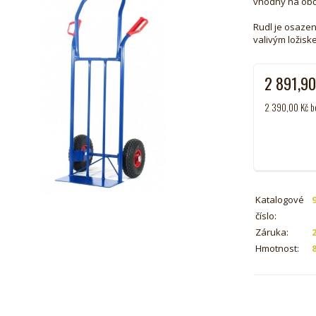
vhodný na obč
Rudl je osazen
valivým ložisk
2 891,9
2 390,00
Kč
b
Katalogové
číslo:
Záruka:
Hmotnost: