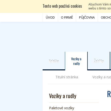
Abychom Vám moh
Tento web používá cookies
webu s tímto sou
ÚVOD
O FIRMĚ
PŮJČOVNA
OBCHO
Vozíky a
Kolečka
Žebříky
rudly
Titulní stránka
Vozíky a ru
R
Vozíky a rudly
Paletové vozíky