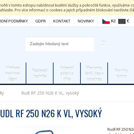
li v tomto eshopu nabídnout kvalitní služby a pokročilé funkce, využíváme co
hlasíte. Pro více informací o cookies a jejich případném blokování navštivte č
DNÍ PODMÍNKY
GDPR
KONTAKT
NOVINKY
Kč
€
Hliníková
Vybavení
Přepravky,
Páskovací
Popruhy,
modulová
skladu a
kádě, boxy a
technika
kurtny
lešení
dílny
popelnice
dly
Rudl RF 250 N26 K VL, vysoký
UDL RF 250 N26 K VL, VYSOKÝ
Rudl RF 250 N