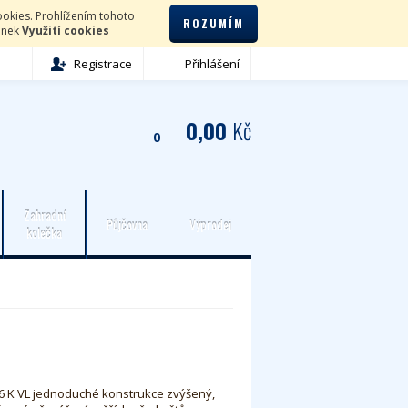
okies. Prohlížením tohoto
ROZUMÍM
lánek
Využití cookies
Registrace
Přihlášení
0,00
Kč
0
Zahradní
Půjčovna
Výprodej
kolečka
26 K VL jednoduché konstrukce zvýšený,