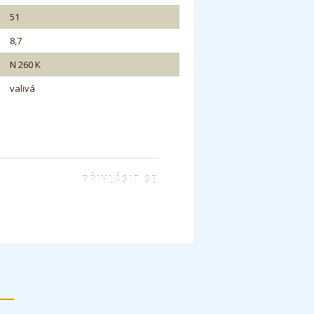
51
8,7
N 260 K
valivá