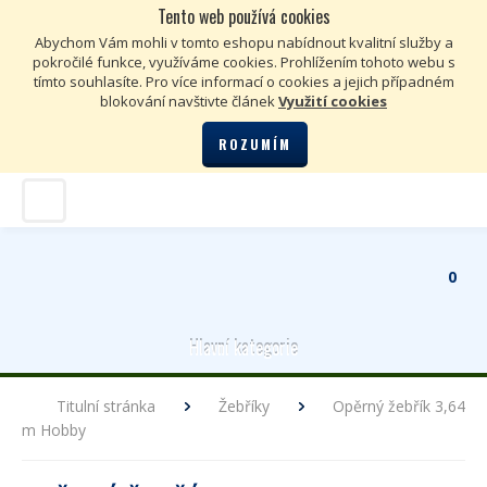
Tento web používá cookies
Kč
€
Abychom Vám mohli v tomto eshopu nabídnout kvalitní služby a
pokročilé funkce, využíváme cookies. Prohlížením tohoto webu s
tímto souhlasíte. Pro více informací o cookies a jejich případném
blokování navštivte článek
Využití cookies
ROZUMÍM
0
Hlavní kategorie
Titulní stránka
Žebříky
Opěrný žebřík 3,64
m Hobby