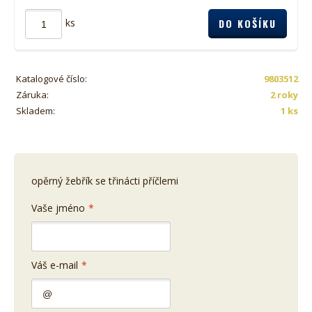
ks
Katalogové číslo:
9803512
Záruka:
2 roky
Skladem:
1 ks
opěrný žebřík se třinácti příčlemi
Vaše jméno
*
Váš e-mail
*